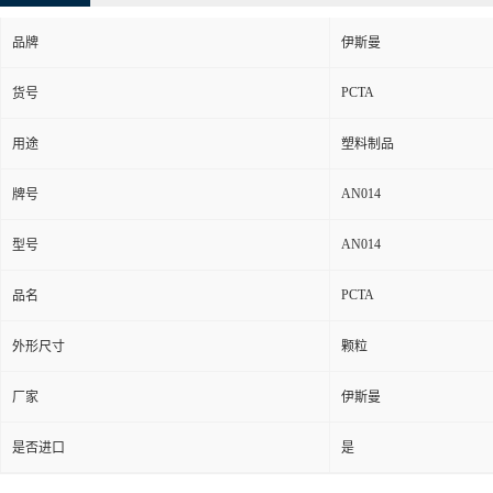
品牌
伊斯曼
PCTA
货号
用途
塑料制品
AN014
牌号
AN014
型号
PCTA
品名
外形尺寸
颗粒
厂家
伊斯曼
是否进口
是