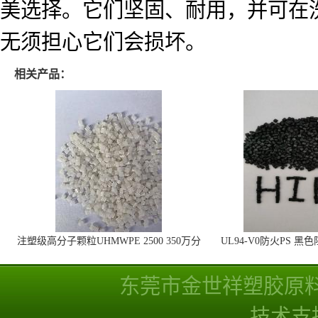
美选择。它们坚固、耐用，并可在
无须担心它们会损坏。
相关产品：
注塑级高分子颗粒UHMWPE 2500 350万分
UL94-V0防火PS 黑
子量 高耐磨 耐化学
线
东莞市金世祥塑胶原
技术支