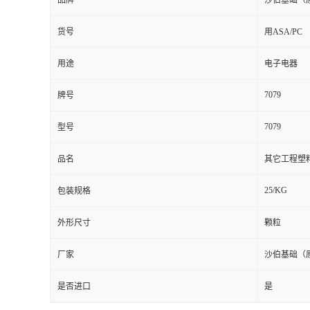
品牌
沙伯基础（
货号
用ASA/PC
用途
电子电器
7079
牌号
7079
型号
品名
其它工程塑
25/KG
包装规格
外形尺寸
颗粒
厂家
沙伯基础（
是否进口
是