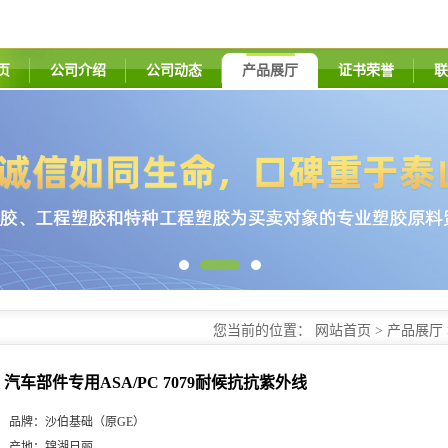
页
公司介绍
公司动态
产品展厅
证书荣誉
联
您当前的位置：
网站首页
>
产品展厅
外线
汽车部件专用ASA/PC 7079耐候抗抗紫外线
品牌：
沙伯基础（原GE）
产地：
锦湖日丽