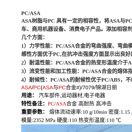
PC/ASA
ASA树脂与PC 具有一定的相容性，将ASA
车、商用机器设备、消费电子产品。添加相容剂，
几个方面：
1）力学性能：PC/ASA合金的弯曲强度、弯
感性方面优于PC,在抗冲击强度方面显示出良
2）耐温性能：PC/ASA合金的热变形温度介于
3）流变性能和加工性能：PC/ASA合金的熔体
4）耐候性：PC/ASA的耐候性优于PC/AB
ASA
/
PC
(
ASA
与
PC
合金#)/7079/锦湖日丽
用途：
汽车部件,运动器材,电子电器
特性备注：
PC
/
ASA
合金 高耐热 高冲击
重要参数：
熔体流动速率:10 g/10min 密度:1.1
模量:2352 MPa 硬度:110 热变形温度:110 ℃