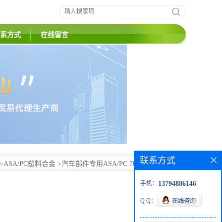
系方式
在线留言
联系方式
>
ASA/PC塑料合金
>
汽车部件专用ASA/PC 7079耐候抗抗紫
手机：
13794886146
Q Q：