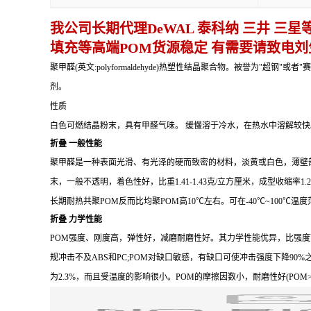
我公司长期代理DeWAL 泰科纳 三井 三星等
填充等高端POM货源稳定 有需要请致电刘生：
聚甲醛(英文:polyformaldehyde)热塑性结晶聚合物。被誉
剂。
性质
白色可燃结晶粉末，具有甲醛气味。 缓慢溶于冷水，在热水中溶解较快。20
折叠
一般性能
聚甲醛是一种表面光滑、有光泽的硬而致密的材料，淡黄或白色，薄壁
末，一般不透明，着色性好，比重1.41-1.43克/立方厘米，成型收缩率1.
长期耐热共聚POM反而比均聚POM高10℃左右。可在-40℃~100
折叠
力学性能
POM强度、刚度高，弹性好，减磨耐磨性好。其力学性能优异，比强度可达
规冲击不及ABS和PC;POM对缺口敏感，有缺口可使冲击强度下降90%之多
为2.3%，而且受温度的影响很小。POM的摩擦因数小，耐磨性好(POM>P