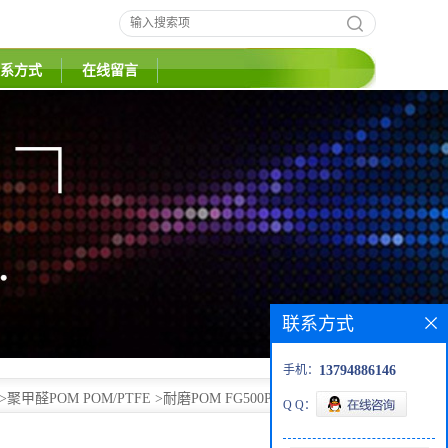
系方式
在线留言
联系方式
手机：
13794886146
>
聚甲醛POM POM/PTFE
>
耐磨POM FG500P美国杜邦 抗蠕
Q Q：