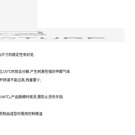
产品尺寸的稳定性有好处.
超过220℃时就会分解,产生刺激性强的甲醛气体.
螺杆转速不能过高,残量要少;
100℃),产品脱模时很烫,需防止烫伤手指.
精密制品成型时需用控制模温