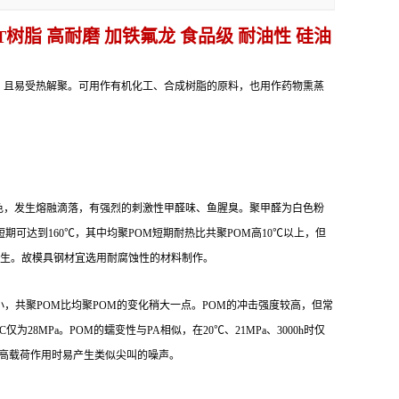
TT树脂 高耐磨 加铁氟龙 食品级 耐油性 硅油
合度不高，且易受热解聚。可用作有机化工、合成树脂的原料，也用作药物熏蒸
色，发生熔融滴落，有强烈的刺激性甲醛味、鱼腥臭。聚甲醛为白色粉
高，但短期可达到160℃，其中均聚POM短期耐热比共聚POM高10℃以上，但
体发生。故模具钢材宜选用耐腐蚀性的材料制作。
化小，共聚POM比均聚POM的变化稍大一点。POM的冲击强度较高，但常
28MPa。POM的蠕变性与PA相似，在20℃、21MPa、3000h时仅
磨时，高载荷作用时易产生类似尖叫的噪声。