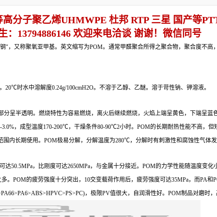
高分子聚乙烯UHMWPE 杜邦 RTP 三星 国产等P
13794886146 欢迎来电洽谈 谢谢！微信同号
为"超钢"或者"赛钢"，又称聚氧亚甲基。英文缩写为POM。通常甲醛聚合所得之聚合物，聚
℃时水中溶解度0.24g/100cmH2O。不溶于乙醇、乙醚。溶于苛性钠、钾溶液。
部分呈半透明。燃烧特性为容易燃烧，离火后继续燃烧，火焰上端呈黄色，下端呈蓝
2-3.0%，成型温度170-200℃，干燥条件80-90℃2小时。POM的长期耐热性能不
℃温度范围内长期使用。POM极易分解，分解温度为280℃，分解时有刺激性和腐蚀性气
50.5MPa，比刚度可达2650MPa，与金属十分接近。POM的力学性能随温度变
。POM的疲劳强度十分突出，10交变载荷作用后，疲劳强度可达35MPa，而PA和PC仅为
A66>PA6>ABS>HPVC>PS>PC)，极限PV值很大，自润滑性好。POM制品对