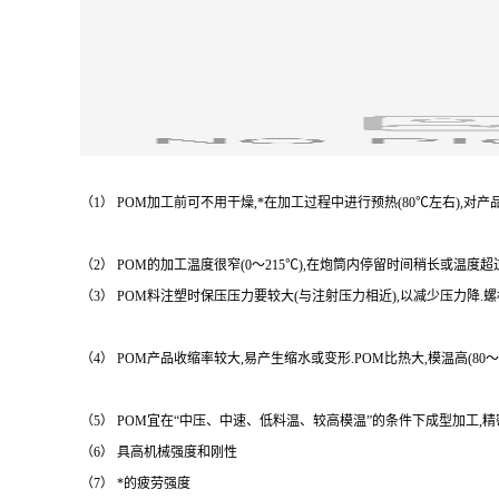
（1） POM加工前可不用干燥,*在加工过程中进行预热(80℃左右),对
（2） POM的加工温度很窄(0～215℃),在炮筒内停留时间稍长或温度
（3） POM料注塑时保压压力要较大(与注射压力相近),以减少压力降.
（4） POM产品收缩率较大,易产生缩水或变形.POM比热大,模温高(80～
（5） POM宜在“中压、中速、低料温、较高模温”的条件下成型加工,
（6） 具高机械强度和刚性
（7） *的疲劳强度