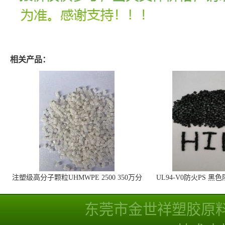
相关产品：
注塑级高分子颗粒UHMWPE 2500 350万分
UL94-V0防火PS 黑
子量 高耐磨 耐化学
线
东莞市金世祥塑胶原