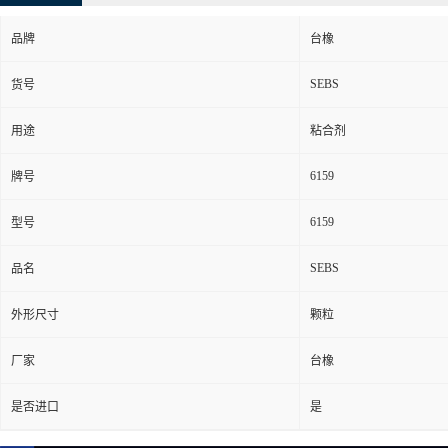
品牌
台橡
SEBS
货号
用途
粘合剂
6159
牌号
6159
型号
SEBS
品名
外形尺寸
颗粒
厂家
台橡
是否进口
是