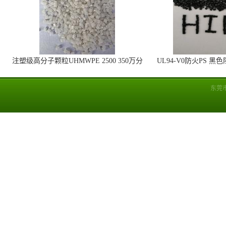
注塑级高分子颗粒UHMWPE 2500 350万分
UL94-V0防火PS 黑
子量 高耐磨 耐化学
线
东莞