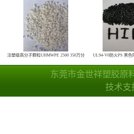
注塑级高分子颗粒UHMWPE 2500 350万分
UL94-V0防火PS 黑
子量 高耐磨 耐化学
线
东莞市金世祥塑胶原
技术支