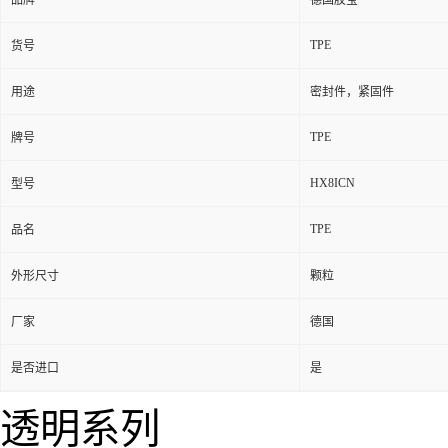
品牌
德国胶宝
TPE
货号
用途
密封件，紧固件
TPE
牌号
HX8ICN
型号
TPE
品名
外形尺寸
颗粒
厂家
德国
是否进口
是
透明系列