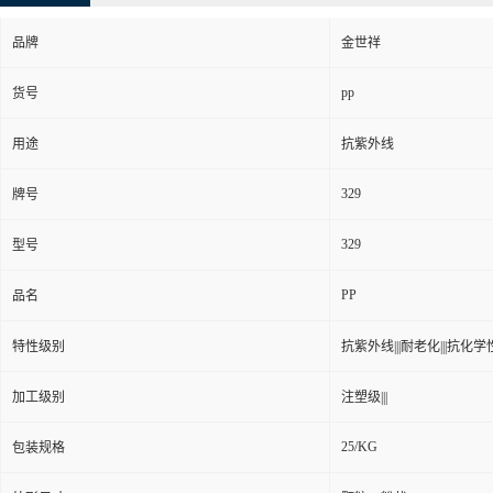
品牌
金世祥
pp
货号
用途
抗紫外线
329
牌号
329
型号
PP
品名
特性级别
抗紫外线|||耐老化|||抗化学性|
加工级别
注塑级|||
25/KG
包装规格