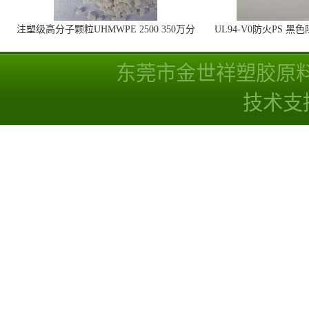
注塑级高分子颗粒UHMWPE 2500 350万分
UL94-V0防火PS 黑
子量 高耐磨 耐化学
线
东莞市金世祥塑胶原
技术支