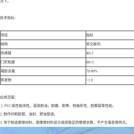
况下。
技术指标
：
项目
指标
结构
非交联剂
丙烯腈
40±1
门尼粘度
60±5
凝胶含量
70-80%
挥发物
<1.0
应用范围：
1. PVC
高性能改性。提高耐油，耐磨、耐寒、耐曲折性、耐撕裂等性能。
2.
制作印刷胶辊、油封、燃油管道。
3.
用于制造摩擦材料，使摩擦材料显示高而稳定的摩擦余数，不产生噪音等特点。