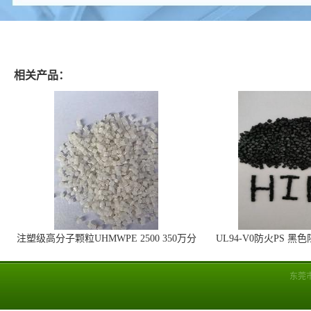
相关产品：
注塑级高分子颗粒UHMWPE 2500 350万分
UL94-V0防火PS 黑
子量 高耐磨 耐化学
线
东莞