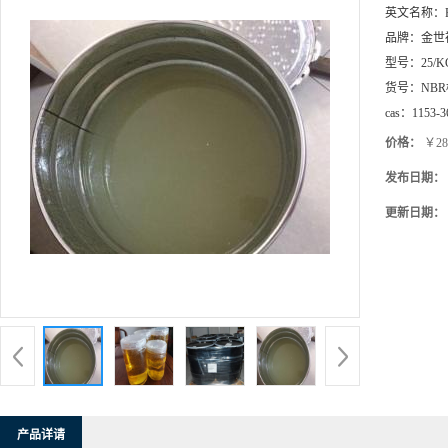
英文名称：
品牌：
金世
型号：
25/K
货号：
NB
cas：
1153-3
价格：
￥28
发布日期：
更新日期：
产品详请