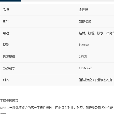
品牌
金世祥
货号
NBR橡胶
用途
鞋材，胶辊，胶水，密封
Piccotac
型号
25/KG
包装规格
1153-36-2
CAS编号
别名
脂肪族低分子量液态树脂
丁腈橡胶颗粒
NBR
是一种乳液聚合的高分子极性橡胶，固此具有耐油，耐荃、耐烃类及耐老化性能