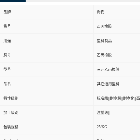
品牌
陶氏
货号
乙丙橡胶
用途
塑料制品
牌号
乙丙橡胶
型号
三元乙丙橡胶
品名
其它通用塑料
特性级别
标准级|||耐水解|||耐老化|||高
加工级别
注塑级|||
25/KG
包装规格