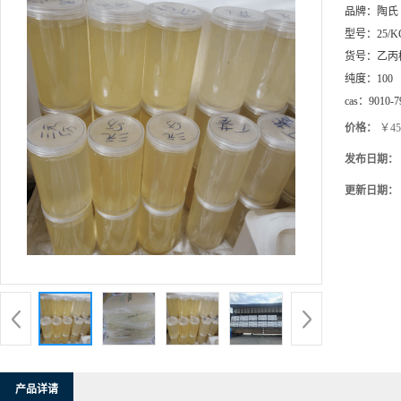
品牌：
陶氏
型号：
25/K
货号：
乙丙
纯度：
100
cas：
9010-7
价格：
￥45
发布日期：
更新日期：
产品详请