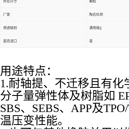
外形尺寸
颗粒
厂家
陶氏杜邦
用途级别
通用级|||
是否进口
是
用途特点：
1.耐轴提、不迁移且有
分子量弹性体及树脂如 EP
SBS、SEBS、APP及
温压变性能。