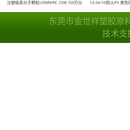
注塑级高分子颗粒UHMWPE 2500 350万分
UL94-V0防火PS 黑
子量 高耐磨 耐化学
线
东莞市金世祥塑胶原
技术支