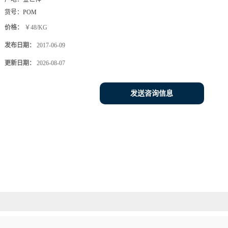
金世祥塑胶专注含铁氟龙加硅油POM/PTFE PFE305
品牌：
金世祥
产地：
金世祥
货号：
POM
价格：
￥48/KG
发布日期：
2017-06-09
更新日期：
2026-08-07
发送咨询信息