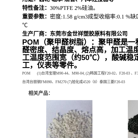
POM
(聚甲醛#赛钢)/
POM
-15%
PTFE+5E PFE3
用途：齿轮 轴承 油管、汽车连接器等
特性备注：
30%
PTFE 2%硅油
。
重要参数：
密度:1.58 g/cm3成型收缩率:0.1 
℃
生产厂商：东莞市金世祥塑胶原料有限公司
POM（聚甲醛树脂）：聚甲醛是
醛密度、结晶度、熔点高，加工温
工温度范围宽（约50℃），酸碱
工，仪表等零件。
POM (1)台湾宝理M90-44、M90-04; (2)韩国工程F20-02、F20-03 、F30-
台湾台丽钢FM090、FM270 (7)旭化成4520（8）泰国三菱F20-03
相关产品：