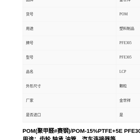
产品详请
品牌
金世祥
POM
货号
用途
塑料制品
PFE305
牌号
PFE305
型号
LCP
品名
外形尺寸
颗粒
厂家
金世祥
是否进口
是