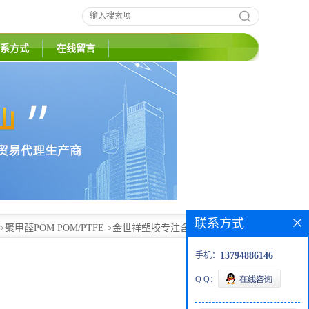
系方式
在线留言
联系方式
手机：
13794886146
>
聚甲醛POM POM/PTFE
>
金世祥塑胶专注含铁氟龙加硅油
Q Q：