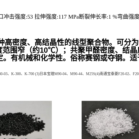
05
金世祥
%缺口冲击强度:53 拉伸强度:117 MPa断裂伸长率:1 %弯曲强度:
一种高密度、高结晶性的线型聚合物。可分
度范围窄（约10℃）；共聚甲醛密度、结
稳定。有机械和化学性。俗称赛钢或夺钢。
03、K-300、K-700 (3)日本宝理M90-04、M90-44、M25S(4)南通宝泰菱F20-02、F20-03 