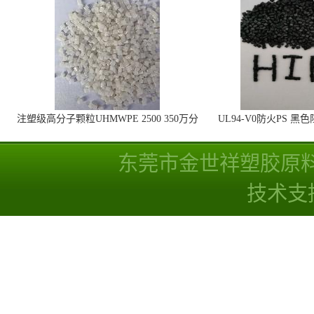
注塑级高分子颗粒UHMWPE 2500 350万分
UL94-V0防火PS 黑
子量 高耐磨 耐化学
线
东莞市金世祥塑胶原
技术支