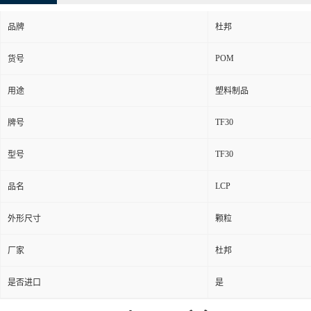
品牌
杜邦
POM
货号
用途
塑料制品
TF30
牌号
TF30
型号
LCP
品名
外形尺寸
颗粒
厂家
杜邦
是否进口
是