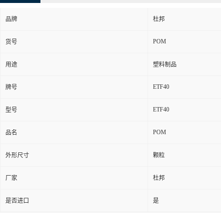
品牌
杜邦
POM
货号
用途
塑料制品
ETF40
牌号
ETF40
型号
POM
品名
外形尺寸
颗粒
厂家
杜邦
是否进口
是