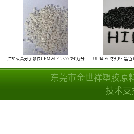
注塑级高分子颗粒UHMWPE 2500 350万分
UL94-V0防火PS 黑
子量 高耐磨 耐化学
线
东莞市金世祥塑胶原
技术支