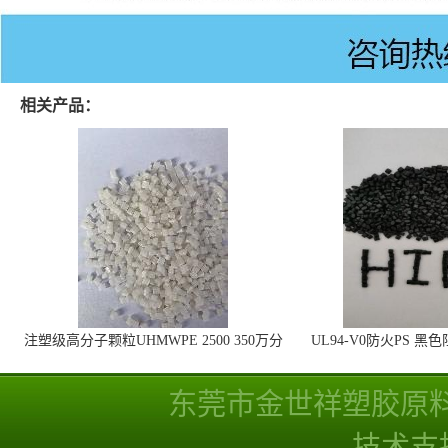
相关产品：
注塑级高分子颗粒UHMWPE 2500 350万分
UL94-V0防火PS 黑
子量 高耐磨 耐化学
线
东莞市金世祥塑胶原
技术支