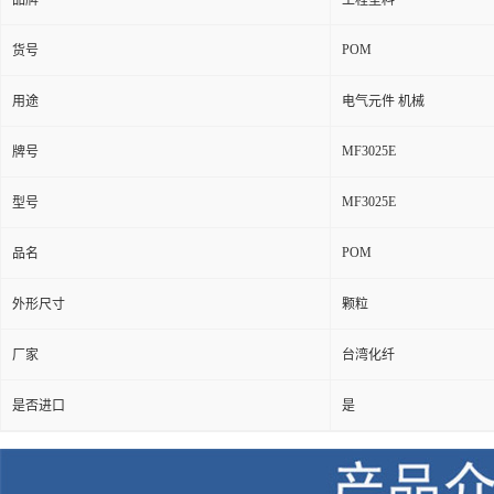
品牌
工程塑料
POM
货号
用途
电气元件 机械
MF3025E
牌号
MF3025E
型号
POM
品名
外形尺寸
颗粒
厂家
台湾化纤
是否进口
是