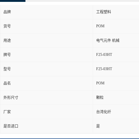
品牌
工程塑料
POM
货号
用途
电气元件 机械
F25-03HT
牌号
F25-03HT
型号
POM
品名
外形尺寸
颗粒
厂家
台湾化纤
是否进口
是