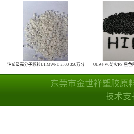
注塑级高分子颗粒UHMWPE 2500 350万分
UL94-V0防火PS 黑
子量 高耐磨 耐化学
线
东莞市金世祥塑胶原
技术支