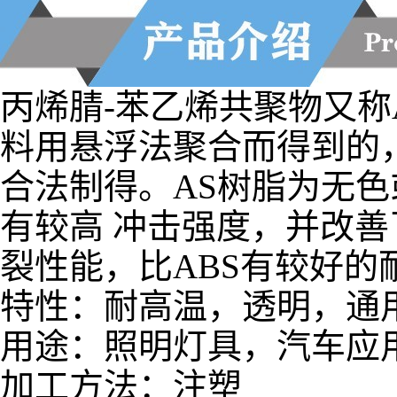
丙烯腈-苯乙烯共聚物又称
料用悬浮法聚合而得到的
合法制得。AS树脂为无
有较高 冲击强度，并改
裂性能，比ABS有较好的耐
特性：耐高温，透明，通
用途：照明灯具，汽车应
加工方法：注塑
参数： 熔指：28g/10 min