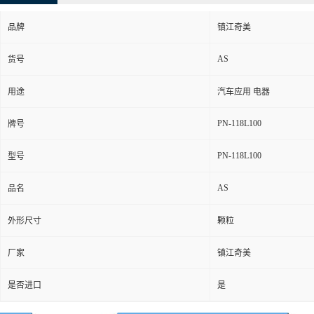
品牌
镇江奇美
AS
货号
用途
汽车应用 电器
PN-118L100
牌号
PN-118L100
型号
AS
品名
外形尺寸
颗粒
厂家
镇江奇美
是否进口
是