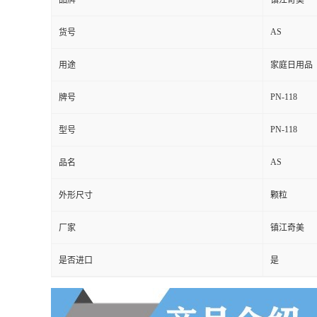
品牌
镇江奇美
AS
货号
用途
家庭日用品
PN-118
牌号
PN-118
型号
AS
品名
外形尺寸
颗粒
厂家
镇江奇美
是否进口
是