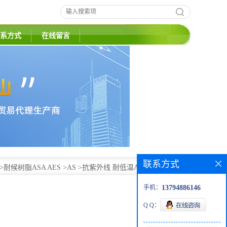
系方式
在线留言
联系方式
>
耐候树脂ASA AES
>
AS
>
抗紫外线 耐低温AS PN-118镇江
手机：
13794886146
Q Q：