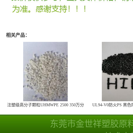
相关产品：
注塑级高分子颗粒UHMWPE 2500 350万分
UL94-V0防火PS 黑
子量 高耐磨 耐化学
线
东莞市金世祥塑胶原
技术支