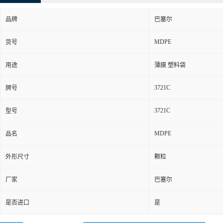
品牌
巴塞尔
MDPE
货号
用途
薄膜 塑料袋
3721C
牌号
3721C
型号
MDPE
品名
外形尺寸
颗粒
厂家
巴塞尔
是否进口
是