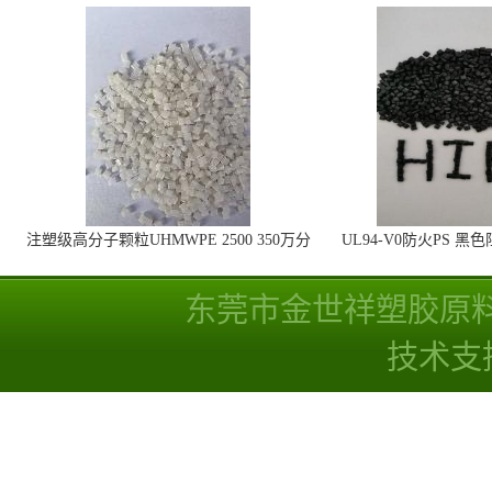
注塑级高分子颗粒UHMWPE 2500 350万分
UL94-V0防火PS 黑
子量 高耐磨 耐化学
线
东莞市金世祥塑胶原
技术支