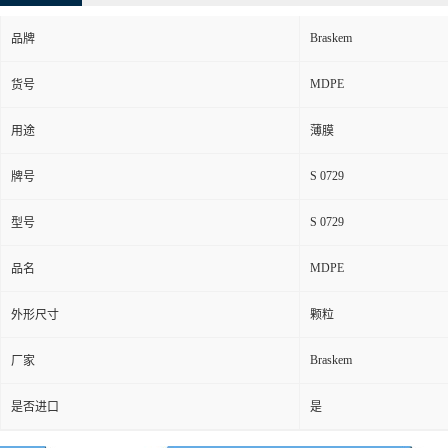
Braskem
品牌
MDPE
货号
用途
薄膜
S 0729
牌号
S 0729
型号
MDPE
品名
外形尺寸
颗粒
Braskem
厂家
是否进口
是