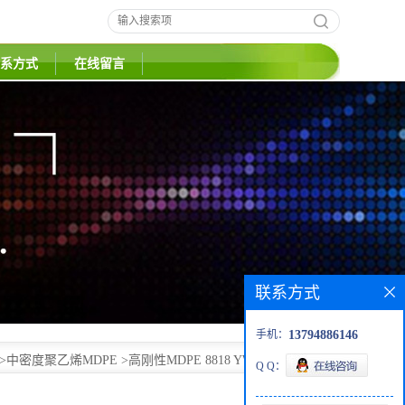
系方式
在线留言
联系方式
手机：
13794886146
>
中密度聚乙烯MDPE
>
高刚性MDPE 8818 YW 陶氏杜邦 管
Q Q：