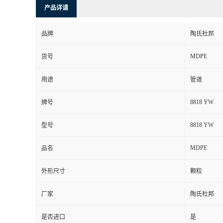
产品详请
品牌
陶氏杜邦
MDPE
货号
用途
管道
8818 YW
牌号
8818 YW
型号
MDPE
品名
外形尺寸
颗粒
厂家
陶氏杜邦
是否进口
是