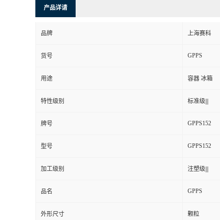
品牌
上海赛科
GPPS
货号
用途
容器 冰箱
特性级别
标准级|||
GPPS152
牌号
GPPS152
型号
加工级别
注塑级|||
GPPS
品名
外形尺寸
颗粒
厂家
上海赛科