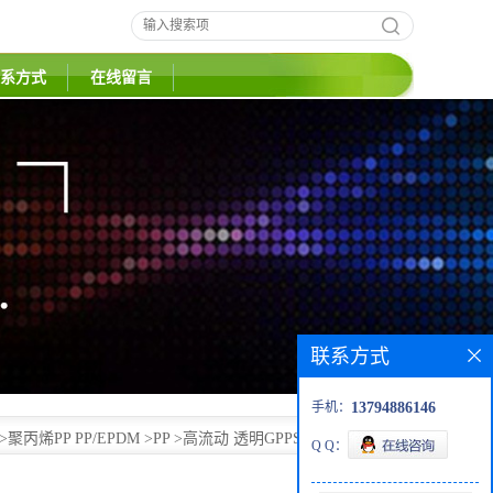
系方式
在线留言
联系方式
>
聚丙烯PP PP/EPDM
>
PP
>
高流动 透明GPPS GPPS152 上海
手机：
13794886146
Q Q：