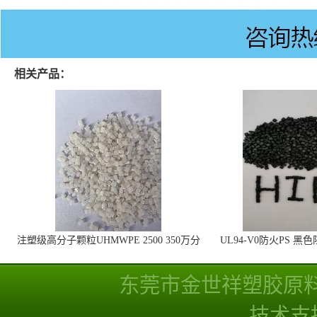
相关产品：
注塑级高分子颗粒UHMWPE 2500 350万分
UL94-V0防火PS 黑
子量 高耐磨 耐化学
线
东莞市金世祥塑胶原
技术支