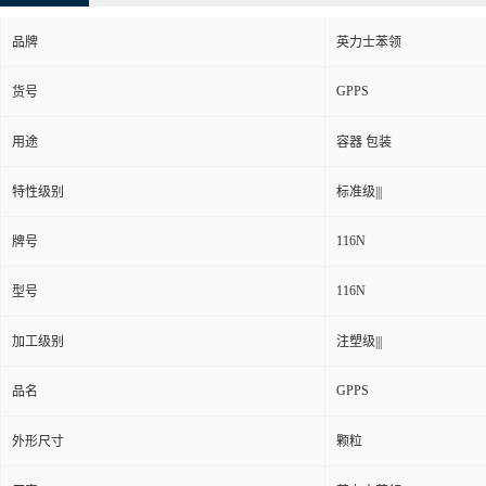
品牌
英力士苯领
GPPS
货号
用途
容器 包装
特性级别
标准级|||
116N
牌号
116N
型号
加工级别
注塑级|||
GPPS
品名
外形尺寸
颗粒