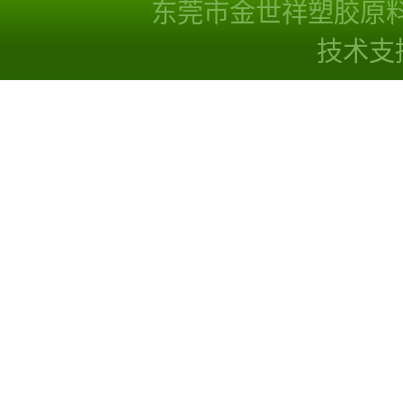
子量 高耐磨 耐化学
线
东莞市金世祥塑胶原
技术支