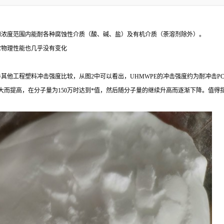
和浓度范围内能耐各种腐蚀性介质（酸、碱、盐）及有机介质（荼溶剂除外）。
其它物理性能也几乎没有变化
与其他工程塑料冲击强度比较，从图2中可以看出，UHMWPE的冲击强度约为耐冲击PC的
提高，在分子量为150万时达到*值，然后随分子量的继续升高而逐渐下降。值得指出