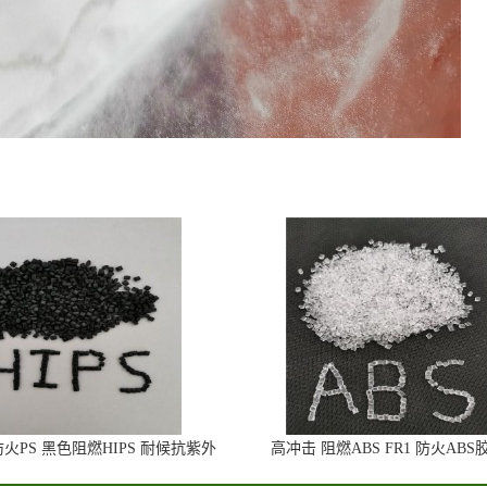
0防火PS 黑色阻燃HIPS 耐候抗紫外
高冲击 阻燃ABS FR1 防火ABS
线PS
东莞市金世祥塑胶原料有限公司
版权所有 Copyright (©) 2026
XML
技术支持：
盖德化工网
食品商务网