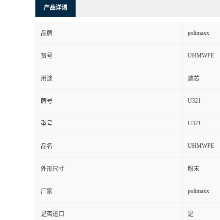
品牌
UHMWPE
货号
用途
滤芯
U321
牌号
U321
型号
UHMWPE
品名
外形尺寸
粉末
polimaxx
厂家
是否进口
是
耐化学药品性