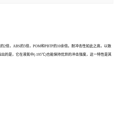
2倍，ABS的5倍，POM和PBTP的10余倍。耐冲击性如此之高，以致
的是，它在液氮中(-195℃)也能保持优异的冲击强度，这一特性是其