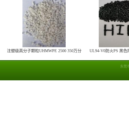
注塑级高分子颗粒UHMWPE 2500 350万分
UL94-V0防火PS 黑
子量 高耐磨 耐化学
线
东莞