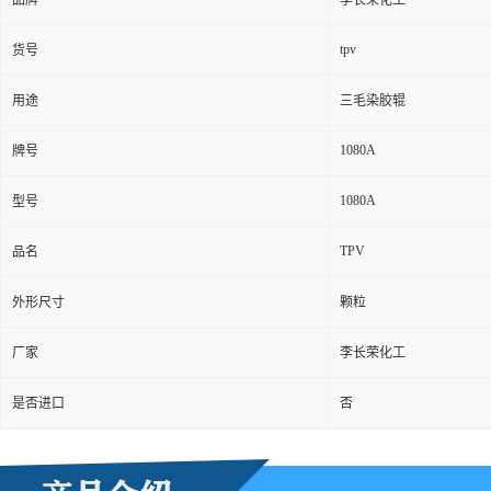
品牌
李长荣化工
tpv
货号
用途
三毛染胶辊
1080A
牌号
1080A
型号
TPV
品名
外形尺寸
颗粒
厂家
李长荣化工
是否进口
否