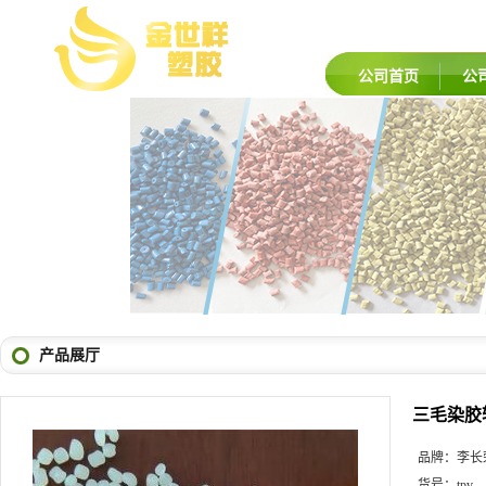
公司首页
公
产品展厅
三毛染胶
品牌：
李长
货号：
tpv