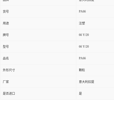
品牌
意大利拉提
PA66
货号
用途
注塑
66 Y/20
牌号
66 Y/20
型号
PA66
品名
外形尺寸
颗粒
厂家
意大利拉提
是否进口
是