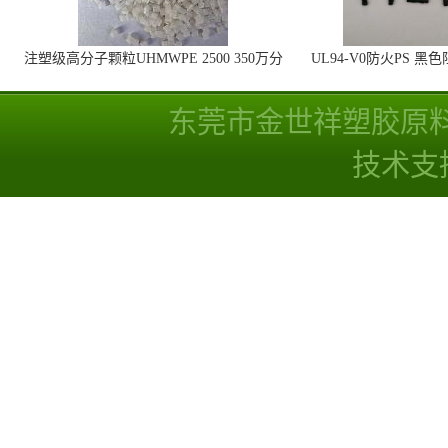
注塑级高分子颗粒UHMWPE 2500 350万分
UL94-V0防火PS 黑
子量 高耐磨 耐化学
线
东莞市金世祥塑胶原
技术支