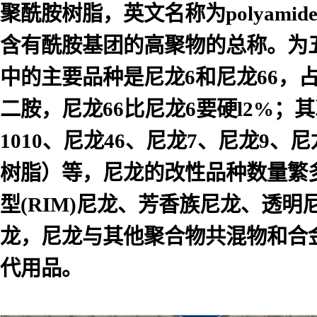
聚酰胺树脂，英文名称为
polyamid
含有酰胺基团的高聚物的总称。为
中的主要品种是尼龙
6
和尼龙
66
，
二胺，尼龙
66
比尼龙
6
要硬
l2%
；其
1010
、尼龙
46
、尼龙
7
、尼龙
9
、尼
树脂）等，尼龙的改性品种数量繁
型
(RIM)
尼龙、芳香族尼龙、透明
龙，尼龙与其他聚合物共混物和合
代用品。