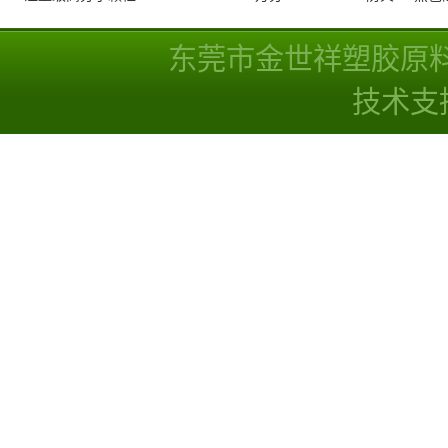
注塑级高分子颗粒UHMWPE 2500 350万分
UL94-V0防火PS 黑
子量 高耐磨 耐化学
线
东莞市金世祥塑胶原
技术支