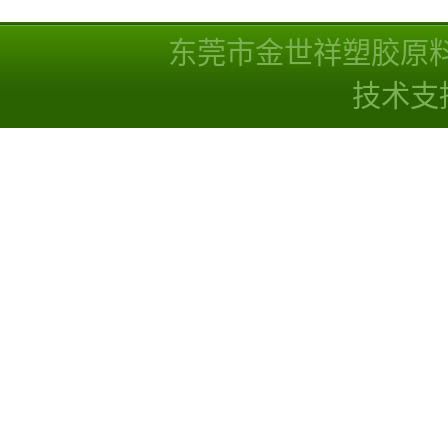
子量 高耐磨 耐化学
线
东莞市金世祥塑胶原
技术支