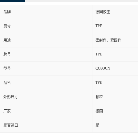
品牌
德国胶宝
TPE
货号
用途
密封件，紧固件
TPE
牌号
CC8OCN
型号
TPE
品名
外形尺寸
颗粒
厂家
德国
是否进口
是