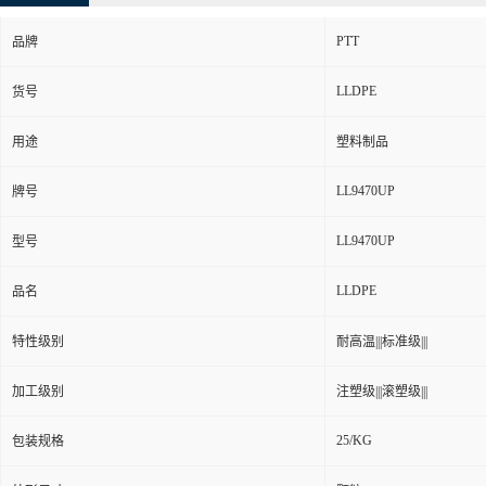
品牌
LLDPE
货号
用途
塑料制品
LL9470UP
牌号
LL9470UP
型号
LLDPE
品名
特性级别
耐高温|||标准级|||
加工级别
注塑级|||滚塑级|||
25/KG
包装规格
外形尺寸
颗粒