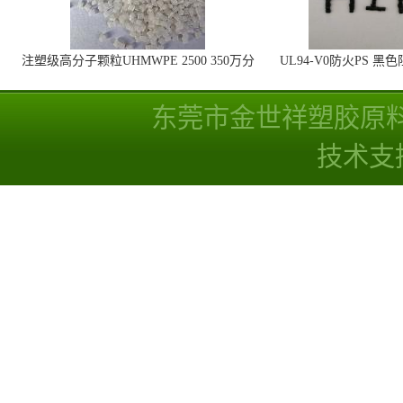
注塑级高分子颗粒UHMWPE 2500 350万分
UL94-V0防火PS 黑
子量 高耐磨 耐化学
线
东莞市金世祥塑胶原
技术支