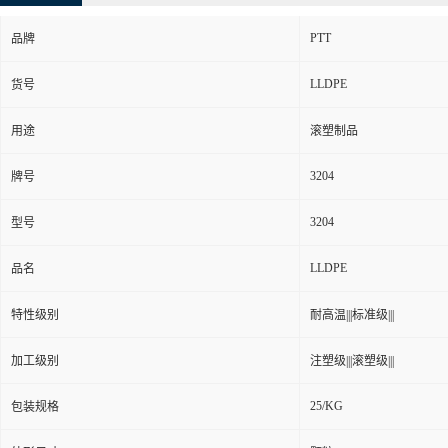
PTT
品牌
LLDPE
货号
用途
滚塑制品
3204
牌号
3204
型号
LLDPE
品名
特性级别
耐高温|||标准级|||
加工级别
注塑级|||滚塑级|||
25/KG
包装规格