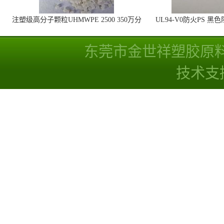
注塑级高分子颗粒UHMWPE 2500 350万分
UL94-V0防火PS 黑
子量 高耐磨 耐化学
线
东莞市金世祥塑胶原
技术支