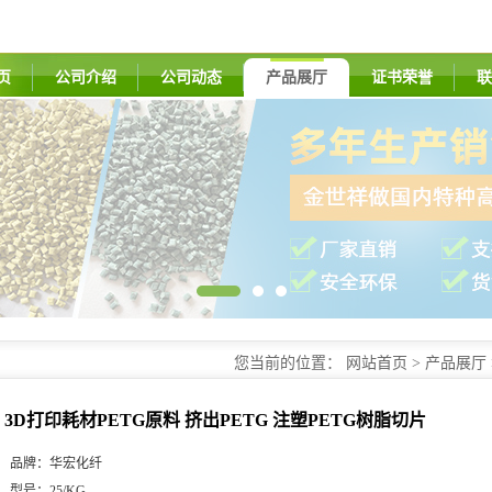
页
公司介绍
公司动态
产品展厅
证书荣誉
联
您当前的位置：
网站首页
>
产品展厅
PETG 注塑PETG树脂切片
3D打印耗材PETG原料 挤出PETG 注塑PETG树脂切片
品牌：
华宏化纤
型号：
25/KG