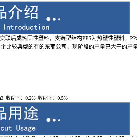
以上交联后成热固性塑料，支链型结构PPS为热塑性塑料。P
日企比较典型的有的东丽公司，现阶段的产量已大于的产
cm3 收缩率：0.2% 收缩率：0.5%