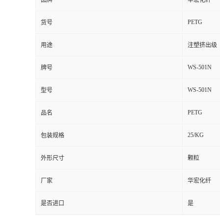
品牌
华宏化纤
PETG
货号
用途
注塑挤出级
WS-501N
牌号
WS-501N
型号
PETG
品名
25/KG
包装规格
外形尺寸
颗粒
厂家
华宏化纤
是否进口
是