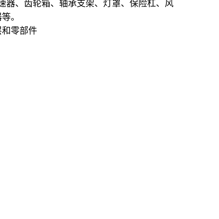
变速器、齿轮箱、轴承支架、灯罩、保险杠、风
器等。
层和零部件