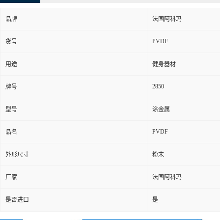
品牌
法国阿科玛
PVDF
货号
用途
健身器材
2850
牌号
型号
涂金属
PVDF
品名
外形尺寸
粉末
厂家
法国阿科玛
是否进口
是