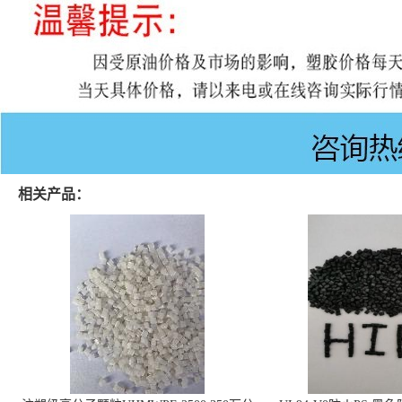
相关产品：
注塑级高分子颗粒UHMWPE 2500 350万分
UL94-V0防火PS 黑
子量 高耐磨 耐化学
线