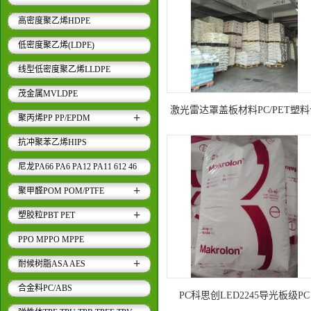
ABS塑胶
高密度聚乙烯HDPE
低密度聚乙烯(LDPE)
线型低密度聚乙烯LLDPE
茂金属MVLDPE
激光雷达罩盖板材料PC/PET塑料
+
聚丙烯PP PP/EPDM
金
抗冲聚苯乙烯HIPS
尼龙PA66 PA6 PA12 PA11 612 46
9T 6T..
+
聚甲醛POM POM/PTFE
+
塑胶粒PBT PET
PPO MPPO MPPE
+
耐候树脂ASA AES