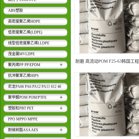
ABS塑胶
高密度聚乙烯HDPE
低密度聚乙烯(LDPE)
线型低密度聚乙烯LLDPE
茂金属MVLDPE
耐磨 高流动POM F25-63韩国工
+
聚丙烯PP PP/EPDM
料 工业部件 汽车应用
抗冲聚苯乙烯HIPS
尼龙PA66 PA6 PA12 PA11 612 46
9T 6T..
+
聚甲醛POM POM/PTFE
+
塑胶粒PBT PET
PPO MPPO MPPE
+
耐候树脂ASA AES