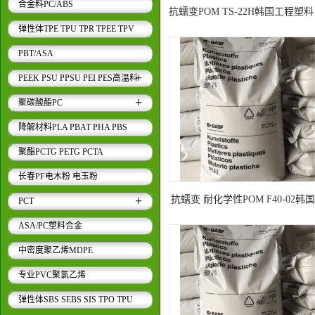
合金料PC/ABS
抗蠕变POM TS-22H韩国工程塑料
弹性体TPE TPU TPR TPEE TPV
业部件 汽车应用
PBT/ASA
+
PEEK PSU PPSU PEI PES高温料
+
聚碳酸酯PC
降解材料PLA PBAT PHA PBS
聚酯PCTG PETG PCTA
长春PF电木粉 电玉粉
+
抗蠕变 耐化学性POM F40-02韩
PCT
程塑料 工业部件 汽车应用
ASA/PC塑料合金
中密度聚乙烯MDPE
专业PVC聚氯乙烯
弹性体SBS SEBS SIS TPO TPU