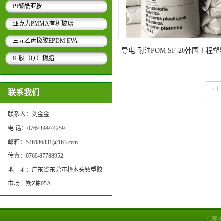
TPV TPE..
PI聚酰亚胺
亚克力PMMA有机玻璃
三元乙丙橡胶EPDM EVA
导电 耐油POM SF-20韩国工程塑
K 胶（Q ）树脂
机械 汽车电子
<
联系我们
联系人：刘金金
电 话：0769-89974259
邮箱：546186831@163.com
传真：0769-87788952
地 址：广东省东莞市樟木头镇塑胶
市场一期Z栋05A
东莞